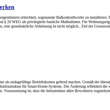
werken
igentümern erleichtert, sogenannte Balkonkraftwerke zu installieren.
d § 20 WEG als privilegierte bauliche Maßnahmen. Für Wohnungseige
n, eine grundsätzliche Ablehnung ist nicht möglich.. Ziel der Gesetzes
ktur als umlagefähige Betriebskosten geltend machen. Gemäß der überar
kinfrastruktur für Smart-Home-Systeme. Die Änderung reflektiert di
en. Voraussetzung ist, dass die Infrastruktur allen Bewohnern zugutek