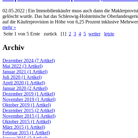
02.05.2022 |
Ein Immobilienkäufer muss auch dann die Maklerprovisi
gelöscht wurde. Das hat das Schleswig-Holsteinische Oberlandesgeric
auf die Käuferprovision in Höhe von 6,25 Prozent inklusive Mehrwerts
mehr »
Seite 1 von 5
Erste
zurück
[1]
2
3
4
5
weiter
letzte
Archiv
Dezember 2024 (7 Artikel)
Mai 2022 (3 Artikel)
Januar 2021 (1 Artikel)
Juli 2020 (1 Artikel)
April 2020 (1 Artikel)
Januar 2020 (2 Artikel)
Dezember 2019 (1 Artikel)
November 2019 (1 Artikel)
Oktober 2019 (1 Artikel)
Dezember 2015 (2 Artikel)
November 2015 (1 Artikel)
Oktober 2015 (1 Artikel)
März 2015 (1 Artikel)
Februar 2015 (1 Artikel)